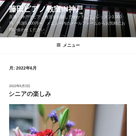
コ
藤田ピアノ教室IN神戸
ン
兵庫・神戸でピアノ教室をお探しですか？ ワンレッスン3,000
テ
円 月謝5,000円〜 メニュー内のメールフォームからお気軽にお
ン
問い合わせください
ツ
へ
メニュー
ス
キ
ッ
月:
2022年6月
プ
投
2022年6月3日
稿
シニアの楽しみ
日: